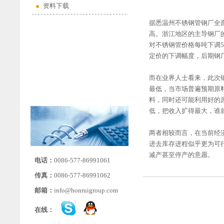
资料下载
据悉温州不锈钢管钢厂全
高。浙江地区的主导钢厂
对不锈钢管价格每吨下调5
定价的下调幅度，后期钢
而在业界人士看来，此次
最低，当市场普遍预期原
料，同时还可能利用好的
低，把收入扩得最大，谁
两者相较而言，在当前经
进去库存进程似乎更为可
减产甚至停产的意愿。
电话：
0086-577-86991061
传真：
0086-577-86991062
邮箱：
info@honruigroup.com
在线：